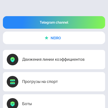
Telegram channel
NEIRO
Движения линии коэффициентов
Прогрузы на спорт
Боты