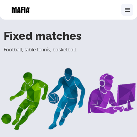
Fixed matches
Football, table tennis, basketball.