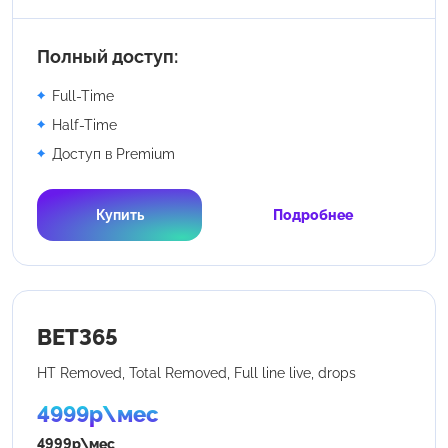
Полный доступ:
Full-Time
Half-Time
Доступ в Premium
Купить
Подробнее
BET365
HT Removed, Total Removed, Full line live, drops
4999р\мес
4999р\мес