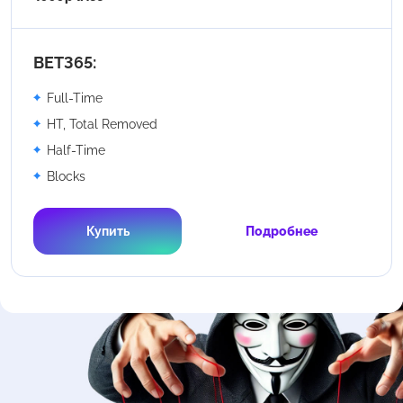
BET365:
Full-Time
HT, Total Removed
Half-Time
Blocks
Купить
Подробнее