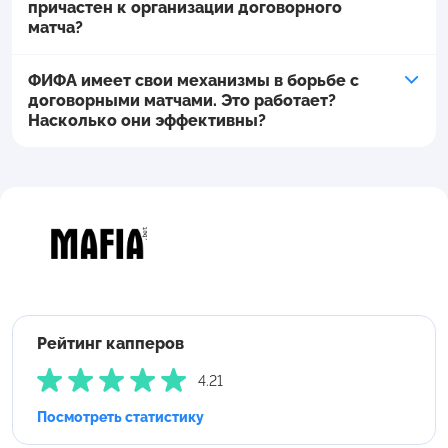
причастен к организации договорного
матча?
ФИФА имеет свои механизмы в борьбе с
договорными матчами. Это работает?
Насколько они эффективны?
Рейтинг капперов
4.21
Посмотреть статистику