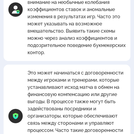
внимание на необычные колебания
коэффициентов ставок и аномальные
изменения в результатах игр. Часто это
может указывать на возможное
вмешательство. Выявить такие схемы
можно через анализ коэффициентов и
подозрительное поведение букмекерских
контор.
Это может начинаться с договоренности
между игроками и тренерами, которые
устанавливают исход матча в обмен на
финансовую компенсацию или другие
выгоды. В процессе также могут быть
задействованы посредники и
организаторы, которые обеспечивают
связь между сторонами и управляют
процессом. Часто такие договоренности